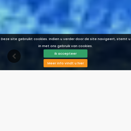
Deze site gebruikt cookies. Indien u verder door de site navigeert, stemt u
in met ons gebruik van cookies.
Ik accepteer
Meer info vindt u hier
Beschrijving
Faciliteiten
Beschikbaarheid
Landkaart
Reviews
Prijzen
Bekijk foto's
Contact
Reservering
Vakantiehuis Nerja 017
Nerja, Costa del Sol, Spanje